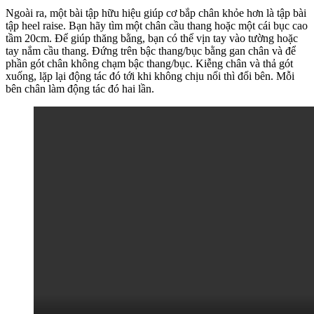
Ngoài ra, một bài tập hữu hiệu giúp cơ bắp chân khỏe hơn là tập bài
tập heel raise. Bạn hãy tìm một chân cầu thang hoặc một cái bục cao
tầm 20cm. Để giúp thăng bằng, bạn có thể vịn tay vào tường hoặc
tay nắm cầu thang. Đứng trên bậc thang/bục bằng gan chân và để
phần gót chân không chạm bậc thang/bục. Kiễng chân và thả gót
xuống, lặp lại động tác đó tới khi không chịu nổi thì đổi bên. Mỗi
bên chân làm động tác đó hai lần.