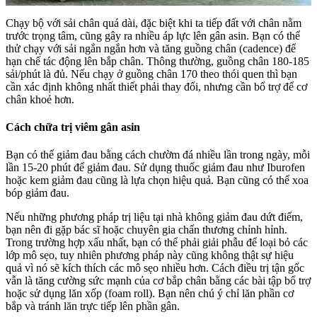
Chạy bộ với sải chân quá dài, đặc biệt khi ta tiếp đất với chân nằm
trước trọng tâm, cũng gây ra nhiều áp lực lên gân asin. Bạn có thể
thử chạy với sải ngắn ngắn hơn và tăng guồng chân (cadence) để
hạn chế tác động lên bắp chân. Thông thường, guồng chân 180-185
sải/phút là đủ. Nếu chạy ở guồng chân 170 theo thói quen thì bạn
cần xác định không nhất thiết phải thay đổi, nhưng cần bổ trợ để cơ
chân khoẻ hơn.
Cách chữa trị viêm gân asin
Bạn có thể giảm đau bằng cách chườm đá nhiều lần trong ngày, mỗi
lần 15-20 phút để giảm đau. Sử dụng thuốc giảm đau như Iburofen
hoặc kem giảm đau cũng là lựa chọn hiệu quả. Bạn cũng có thể xoa
bóp giảm đau.
Nếu những phương pháp trị liệu tại nhà không giảm đau dứt điểm,
bạn nên đi gặp bác sĩ hoặc chuyên gia chấn thương chỉnh hỉnh.
Trong trường hợp xấu nhất, bạn có thể phải giải phẫu để loại bỏ các
lớp mô sẹo, tuy nhiên phương pháp này cũng không thật sự hiệu
quả vì nó sẽ kích thích các mô sẹo nhiều hơn. Cách điều trị tận gốc
vẫn là tăng cường sức mạnh của cơ bắp chân bằng các bài tập bổ trợ
hoặc sử dụng lăn xốp (foam roll). Bạn nên chú ý chỉ lăn phần cơ
bắp và tránh lăn trực tiếp lên phần gân.