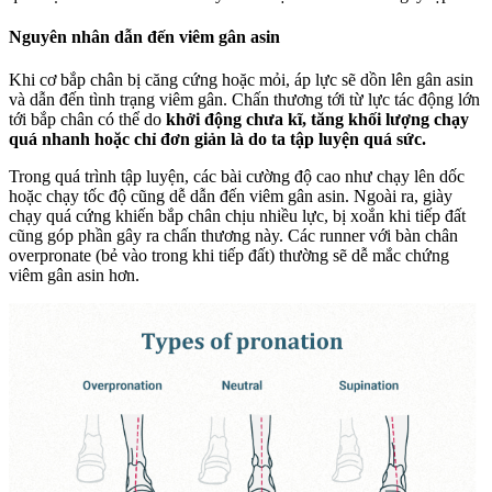
Nguyên nhân dẫn đến viêm gân asin
Khi cơ bắp chân bị căng cứng hoặc mỏi, áp lực sẽ dồn lên gân asin
và dẫn đến tình trạng viêm gân. Chấn thương tới từ lực tác động lớn
tới bắp chân có thể do
khởi động chưa kĩ, tăng khối lượng chạy
quá nhanh hoặc chỉ đơn giản là do ta tập luyện quá sức.
Trong quá trình tập luyện, các bài cường độ cao như chạy lên dốc
hoặc chạy tốc độ cũng dễ dẫn đến viêm gân asin. Ngoài ra, giày
chạy quá cứng khiến bắp chân chịu nhiều lực, bị xoắn khi tiếp đất
cũng góp phần gây ra chấn thương này. Các runner với bàn chân
overpronate (bẻ vào trong khi tiếp đất) thường sẽ dễ mắc chứng
viêm gân asin hơn.