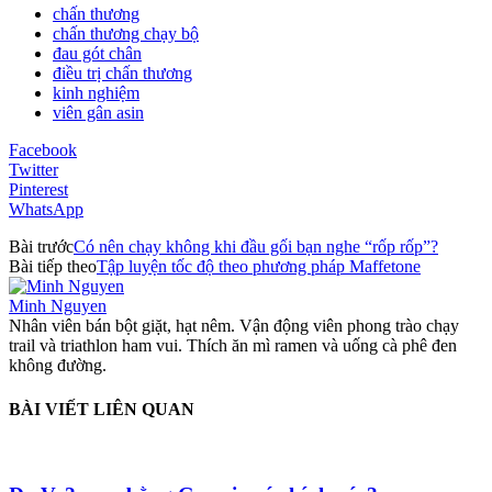
chấn thương
chấn thương chạy bộ
đau gót chân
điều trị chấn thương
kinh nghiệm
viên gân asin
Facebook
Twitter
Pinterest
WhatsApp
Bài trước
Có nên chạy không khi đầu gối bạn nghe “rốp rốp”?
Bài tiếp theo
Tập luyện tốc độ theo phương pháp Maffetone
Minh Nguyen
Nhân viên bán bột giặt, hạt nêm. Vận động viên phong trào chạy
trail và triathlon ham vui. Thích ăn mì ramen và uống cà phê đen
không đường.
BÀI VIẾT LIÊN QUAN