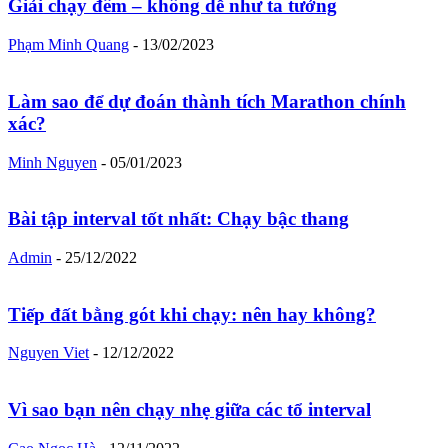
Giải chạy đêm – không dễ như ta tưởng
Phạm Minh Quang
-
13/02/2023
Làm sao để dự đoán thành tích Marathon chính
xác?
Minh Nguyen
-
05/01/2023
Bài tập interval tốt nhất: Chạy bậc thang
Admin
-
25/12/2022
Tiếp đất bằng gót khi chạy: nên hay không?
Nguyen Viet
-
12/12/2022
Vì sao bạn nên chạy nhẹ giữa các tổ interval