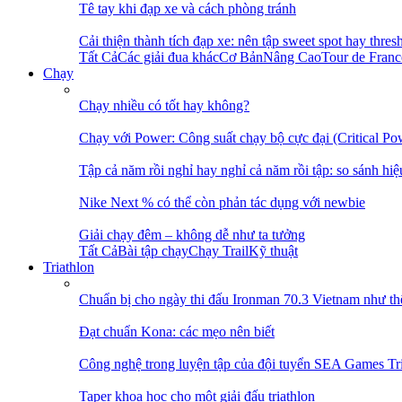
Tê tay khi đạp xe và cách phòng tránh
Cải thiện thành tích đạp xe: nên tập sweet spot hay thres
Tất Cả
Các giải đua khác
Cơ Bản
Nâng Cao
Tour de Fran
Chạy
Chạy nhiều có tốt hay không?
Chạy với Power: Công suất chạy bộ cực đại (Critical Po
Tập cả năm rồi nghỉ hay nghỉ cả năm rồi tập: so sánh hiệ
Nike Next % có thể còn phản tác dụng với newbie
Giải chạy đêm – không dễ như ta tưởng
Tất Cả
Bài tập chạy
Chạy Trail
Kỹ thuật
Triathlon
Chuẩn bị cho ngày thi đấu Ironman 70.3 Vietnam như th
Đạt chuẩn Kona: các mẹo nên biết
Công nghệ trong luyện tập của đội tuyển SEA Games Tr
Taper khoa học cho một giải đấu triathlon