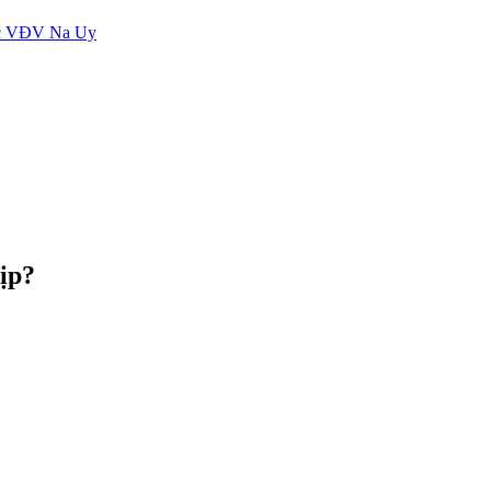
các VĐV Na Uy
ịp?