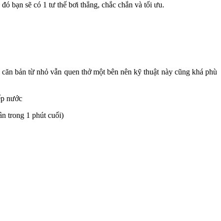
ó bạn sẽ có 1 tư thế bơi thẳng, chắc chắn và tối ưu.
ó căn bản từ nhỏ vẫn quen thở một bên nên kỹ thuật này cũng khá phù
ếp nước
n trong 1 phút cuối)