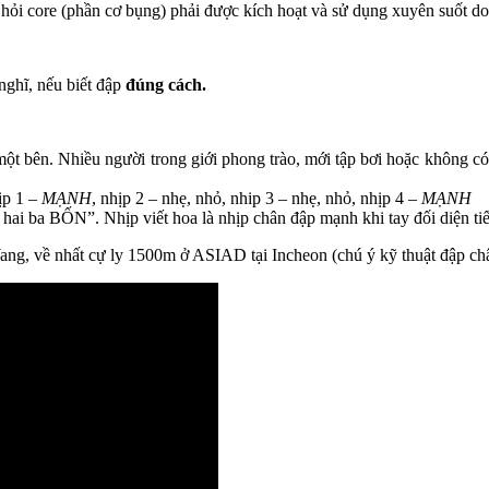
hỏi core (phần cơ bụng) phải được kích hoạt và sử dụng xuyên suốt do đ
nghĩ, nếu biết đập
đúng cách.
một bên. Nhiều người trong giới phong trào, mới tập bơi hoặc không c
ịp 1 –
MẠNH
, nhịp 2 – nhẹ, nhỏ, nhip 3 – nhẹ, nhỏ, nhịp 4 –
MẠNH
 ba BỐN”. Nhịp viết hoa là nhịp chân đập mạnh khi tay đối diện ti
ng, về nhất cự ly 1500m ở ASIAD tại Incheon (chú ý kỹ thuật đập châ