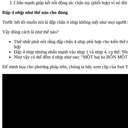
Chân mạnh giúp kết nối động tác chân tay (phối hợp) vì nó đòi 
Đập 4 nhịp như thế nào cho đúng
Trước hết tôi muốn nói là đập chân 4 nhịp không mệt như mọi người 
Vậy đúng cách là như thế nào?
Thứ nhất phải nói rằng đập chân 4 nhịp phù hợp cho kiểu thở 
hợp
Đập 4 nhịp nhưng nhấn mạnh vào nhịp 1 và nhịp 4, cụ thể: Nh
Như vậy có thể đếm 4 nhịp như sau: “MỘT hai ba BỐN MỘT hai
Để minh họa cho phương pháp trên, chúng ta hãy xem clip của Sun Ya