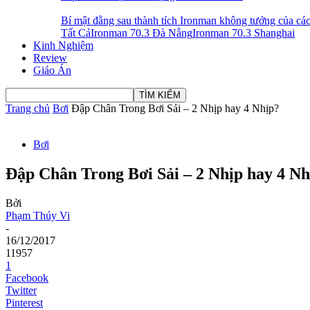
Bí mật đằng sau thành tích Ironman không tưởng của 
Tất Cả
Ironman 70.3 Đà Nẵng
Ironman 70.3 Shanghai
Kinh Nghiệm
Review
Giáo Án
Trang chủ
Bơi
Đập Chân Trong Bơi Sải – 2 Nhịp hay 4 Nhịp?
Bơi
Đập Chân Trong Bơi Sải – 2 Nhịp hay 4 Nh
Bởi
Phạm Thúy Vi
-
16/12/2017
11957
1
Facebook
Twitter
Pinterest