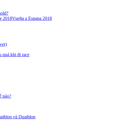
hold?
ce 2018
Vuelta a Espana 2018
wer)
u quả khi đi race
ế nào?
iathlon và Duathlon