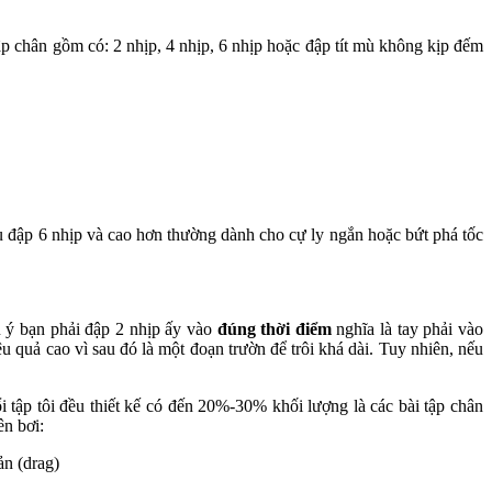
 đập chân gồm có: 2 nhịp, 4 nhịp, 6 nhịp hoặc đập tít mù không kịp đếm
ểu đập 6 nhịp và cao hơn thường dành cho cự ly ngắn hoặc bứt phá tốc
u ý bạn phải đập 2 nhịp ấy vào
đúng thời điểm
nghĩa là tay phải vào
u quả cao vì sau đó là một đoạn trườn để trôi khá dài. Tuy nhiên, nếu
 tập tôi đều thiết kế có đến 20%-30% khối lượng là các bài tập chân
ên bơi:
ản (drag)