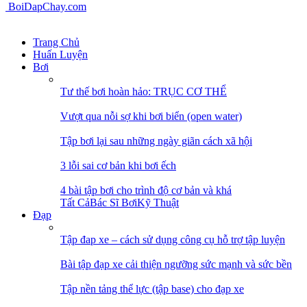
BoiDapChay.com
Trang Chủ
Huấn Luyện
Bơi
Tư thế bơi hoàn hảo: TRỤC CƠ THỂ
Vượt qua nỗi sợ khi bơi biển (open water)
Tập bơi lại sau những ngày giãn cách xã hội
3 lỗi sai cơ bản khi bơi ếch
4 bài tập bơi cho trình độ cơ bản và khá
Tất Cả
Bác Sĩ Bơi
Kỹ Thuật
Đạp
Tập đap xe – cách sử dụng công cụ hỗ trợ tập luyện
Bài tập đạp xe cải thiện ngưỡng sức mạnh và sức bền
Tập nền tảng thể lực (tập base) cho đạp xe