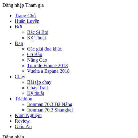
Đăng nhập
Tham gia
Trang Chủ
Huấn Luyện
Bơi
Bác Sĩ Bơi
Kỹ Thuật
Đạp
Các giải đua khác
Cơ Bản
Nâng Cao
Tour de France 2018
Vuelta a Espana 2018
Chạy
Bài tập chạy
Chạy Trail
Kỹ thuật
Triathlon
Ironman 70.3 Đà Nẵng
Ironman 70.3 Shanghai
Kinh Nghiệm
Review
Giáo Án
Đăng nhập