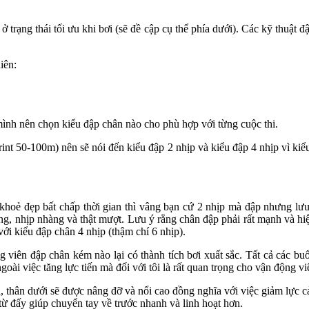
 ở trạng thái tối ưu khi bơi (sẽ đề cập cụ thể phía dưới). Các kỹ thuật
iên:
mình nên chọn kiểu đập chân nào cho phù hợp với từng cuộc thi.
print 50-100m) nên sẽ nói đến kiểu đập 2 nhịp và kiểu đập 4 nhịp vì ki
i khoẻ đẹp bất chấp thời gian thì vâng bạn cứ 2 nhịp mà đập nhưng lư
ống, nhịp nhàng và thật mượt. Lưu ý rằng chân đập phải rất mạnh và hiệ
với kiểu đập chân 4 nhịp (thậm chí 6 nhịp).
viên đập chân kém nào lại có thành tích bơi xuất sắc. Tất cả các buổi
goài việc tăng lực tiến mà đối với tôi là rất quan trọng cho vận động vi
ả, thân dưới sẽ được nâng đỡ và nổi cao đồng nghĩa với việc giảm lực c
 đấy giúp chuyển tay về trước nhanh và linh hoạt hơn.