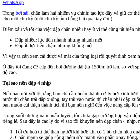
WhatsApp
Trong
bơi sải
, chân làm hai nhiệm vụ chính: tạo lực đẩy và giữ cơ thể
cho một chu kỳ (một chu kỳ tính bằng hai quạt tay đơn).
Điểm xấu và tốt của việc đập chân nhiều hay ít vì thế cũng rất hiển nh
Đập nhiều: lực tiến nhanh nhưng nhanh mệt
Đập ít: lực tiến chậm nhưng không mệt
Vì vậy ta cần xem cái được và mất của từng loại rồi quyết định xem 
Ở đây tôi đang đề cập đến bơi đường dài (từ 1500m trở lên, so với s
độ cao.
Tại sao nên đập 4 nhịp
Nếu bạn nói với tôi rằng bạn chỉ cần hoàn thành cự ly bơi xinh tươ
nước thì chân trái đập xuống, tay trái vào nước thì chân phải đập xu
bạn muốn cải thiện thành tích thì bạn nên nghĩ đến việc nâng cấp lên 
Trong suốt những năm huấn luyện, tôi chưa gặp trường hợp vận động 
riêng lẻ. Sau đây là các lý do vì sao tôi khuyên nên đạp chân 4 nhịp, n
Tối ưu hoá tư thế thân người khi bơi: khi có 1 bộ chân hiệu qu
Chân mạnh sẽ giúp cộng thêm sức mạnh vào phần xoay hông, từ