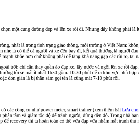
 chọn một cung đường đẹp và lên xe rồi đi. Nhưng đấy không phải là lự
ờng, nhất là trong tình trạng giao thông, môi trường ở Việt Nam: không
 nhẹ là có thể cả người và xe đều bay đi, kết quả thường là người đa
 để mạnh khỏe hơn chứ không phải để tăng khả năng gặp các rủi ro, tai 
ngoài trời: chỉ cần thay quần áo đạp xe, lấy nước và ngồi lên xe rồi đạp
thường tôi sẽ mất ít nhất 1h30 gồm: 10-30 phút để ra khu vực phù hợp 
oặc đơn giản là bị thần săm gọi tên là cũng mất 7-10 phút rồi.
n có các công cụ như power meter, smart trainer (xem thêm bài
Lựa chọn
n phân tâm và giảm tốc độ để tránh người, dừng đèn đỏ. Trong nhà bạn
p để recovery thì ta hoàn toàn có thể vừa đạp vừa nhắm mắt tranh thủ 