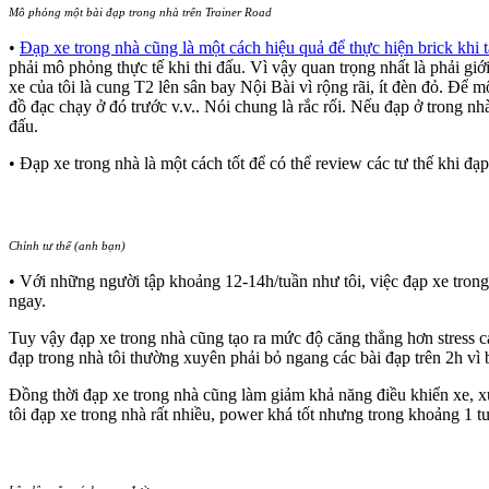
Mô phỏng một bài đạp trong nhà trên Trainer Road
•
Đạp xe trong nhà cũng là một cách hiệu quả để thực hiện brick khi t
phải mô phỏng thực tế khi thi đấu. Vì vậy quan trọng nhất là phải gi
xe của tôi là cung T2 lên sân bay Nội Bài vì rộng rãi, ít đèn đỏ. Để
đồ đạc chạy ở đó trước v.v.. Nói chung là rắc rối. Nếu đạp ở trong nh
đấu.
• Đạp xe trong nhà là một cách tốt để có thể review các tư thế khi đạp
Chỉnh tư thế (anh bạn)
• Với những người tập khoảng 12-14h/tuần như tôi, việc đạp xe trong n
ngay.
Tuy vậy đạp xe trong nhà cũng tạo ra mức độ căng thẳng hơn stress c
đạp trong nhà tôi thường xuyên phải bỏ ngang các bài đạp trên 2h vì 
Đồng thời đạp xe trong nhà cũng làm giảm khả năng điều khiển xe, x
tôi đạp xe trong nhà rất nhiều, power khá tốt nhưng trong khoảng 1 