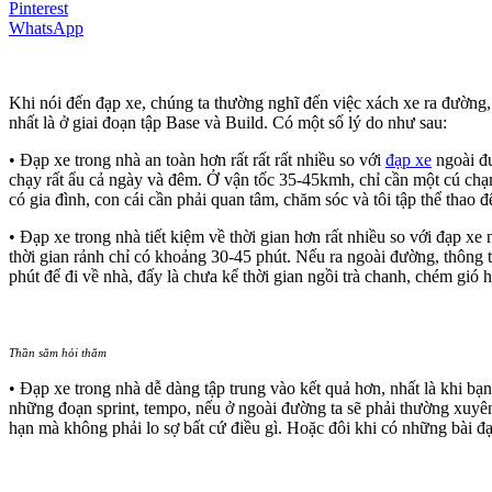
Pinterest
WhatsApp
Khi nói đến đạp xe, chúng ta thường nghĩ đến việc xách xe ra đường,
nhất là ở giai đoạn tập Base và Build. Có một số lý do như sau:
• Đạp xe trong nhà an toàn hơn rất rất rất nhiều so với
đạp xe
ngoài đư
chạy rất ẩu cả ngày và đêm. Ở vận tốc 35-45kmh, chỉ cần một cú chạm
có gia đình, con cái cần phải quan tâm, chăm sóc và tôi tập thể thao
• Đạp xe trong nhà tiết kiệm về thời gian hơn rất nhiều so với đạp xe 
thời gian rảnh chỉ có khoảng 30-45 phút. Nếu ra ngoài đường, thông 
phút để đi về nhà, đấy là chưa kể thời gian ngồi trà chanh, chém gió h
Thần săm hỏi thăm
• Đạp xe trong nhà dễ dàng tập trung vào kết quả hơn, nhất là khi bạ
những đoạn sprint, tempo, nếu ở ngoài đường ta sẽ phải thường xuyê
hạn mà không phải lo sợ bất cứ điều gì. Hoặc đôi khi có những bài đạ