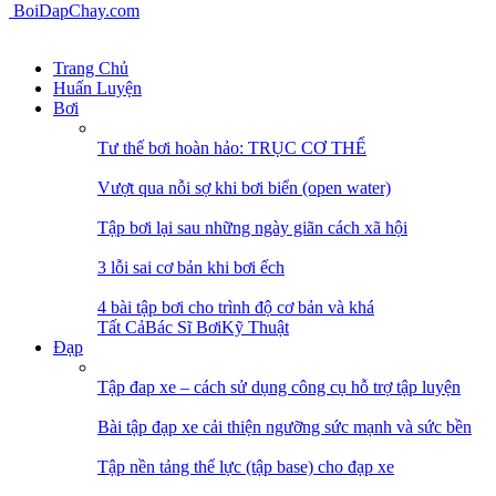
BoiDapChay.com
Trang Chủ
Huấn Luyện
Bơi
Tư thế bơi hoàn hảo: TRỤC CƠ THỂ
Vượt qua nỗi sợ khi bơi biển (open water)
Tập bơi lại sau những ngày giãn cách xã hội
3 lỗi sai cơ bản khi bơi ếch
4 bài tập bơi cho trình độ cơ bản và khá
Tất Cả
Bác Sĩ Bơi
Kỹ Thuật
Đạp
Tập đap xe – cách sử dụng công cụ hỗ trợ tập luyện
Bài tập đạp xe cải thiện ngưỡng sức mạnh và sức bền
Tập nền tảng thể lực (tập base) cho đạp xe