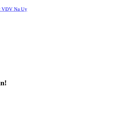
các VĐV Na Uy
àn!