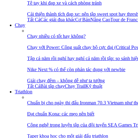
Tê tay khi đạp xe và cách phòng tránh
Cải thiện thành tích đạp xe: nên tập sweet spot hay thres
Tất Cả
Các giải đua khác
Cơ Bản
Nâng Cao
Tour de Fran
Chạy
Chạy nhiều có tốt hay không?
Chạy với Power: Công suất chạy bộ cực đại (Critical Po
Tập cả năm rồi nghỉ hay nghỉ cả năm rồi tập: so sánh hiệ
Nike Next % có thể còn phản tác dụng với newbie
Giải chạy đêm – không dễ như ta tưởng
Tất Cả
Bài tập chạy
Chạy Trail
Kỹ thuật
Triathlon
Chuẩn bị cho ngày thi đấu Ironman 70.3 Vietnam như th
Đạt chuẩn Kona: các mẹo nên biết
Công nghệ trong luyện tập của đội tuyển SEA Games Tr
Taper khoa học cho một giải đấu triathlon