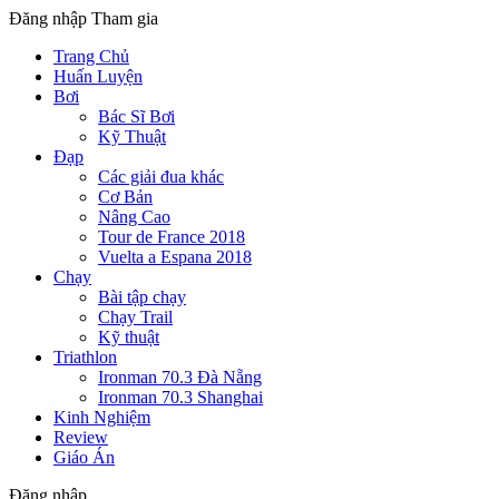
Đăng nhập
Tham gia
Trang Chủ
Huấn Luyện
Bơi
Bác Sĩ Bơi
Kỹ Thuật
Đạp
Các giải đua khác
Cơ Bản
Nâng Cao
Tour de France 2018
Vuelta a Espana 2018
Chạy
Bài tập chạy
Chạy Trail
Kỹ thuật
Triathlon
Ironman 70.3 Đà Nẵng
Ironman 70.3 Shanghai
Kinh Nghiệm
Review
Giáo Án
Đăng nhập