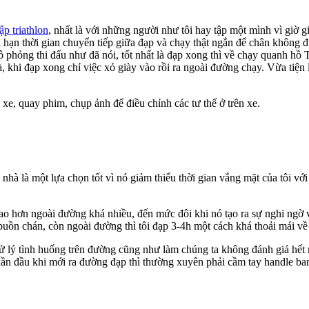
ập triathlon
, nhất là với những người như tôi hay tập một mình vì giờ g
ới hạn thời gian chuyển tiếp giữa đạp và chạy thật ngắn để chân không 
 mô phỏng thi đấu như đã nói, tốt nhất là đạp xong thì về chạy quanh h
à, khi đạp xong chỉ việc xỏ giày vào rồi ra ngoài đường chạy. Vừa tiện
 xe, quay phim, chụp ảnh để điều chỉnh các tư thế ở trên xe.
hà là một lựa chọn tốt vì nó giảm thiểu thời gian vắng mặt của tôi với 
ao hơn ngoài đường khá nhiều, đến mức đôi khi nó tạo ra sự nghi ngờ v
buồn chán, còn ngoài đường thì tôi đạp 3-4h một cách khá thoải mái về 
ử lý tình huống trên đường cũng như làm chúng ta không đánh giá hết 
tuần đầu khi mới ra đường đạp thì thường xuyên phải cầm tay handle b