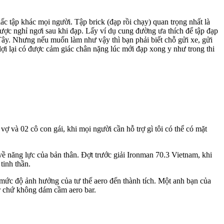
iấc tập khác mọi người. Tập brick (đạp rồi chạy) quan trọng nhất là
được nghỉ ngơi sau khi đạp. Lấy ví dụ cung đường ưa thích để tập đạp
ồ Tây. Nhưng nếu muốn làm như vậy thì bạn phải biết chỗ gửi xe, gửi
 lợi lại có được cảm giác chân nặng lúc mới đạp xong y như trong thi
vợ và 02 cô con gái, khi mọi người cần hỗ trợ gì tôi có thể có mặt
ề năng lực của bản thân. Đợt trước giải Ironman 70.3 Vietnam, khi
tinh thần.
mức độ ảnh hưởng của tư thế aero đến thành tích. Một anh bạn của
ar chứ không dám cầm aero bar.