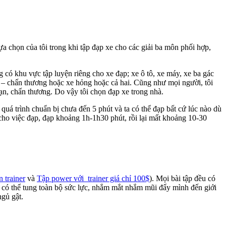
a chọn của tôi trong khi tập đạp xe cho các giải ba môn phối hợp,
 có khu vực tập luyện riêng cho xe đạp; xe ô tô, xe máy, xe ba gác
u – chấn thương hoặc xe hỏng hoặc cả hai. Cũng như mọi người, tôi
nạn, chấn thương. Do vậy tôi chọn đạp xe trong nhà.
, quá trình chuẩn bị chưa đến 5 phút và ta có thể đạp bất cứ lúc nào dù
cho việc đạp, đạp khoảng 1h-1h30 phút, rồi lại mất khoảng 10-30
 trainer
và
Tập power với trainer giá chỉ 100$
). Mọi bài tập đều có
 có thể tung toàn bộ sức lực, nhắm mắt nhắm mũi đẩy mình đến giới
ngủ gật.