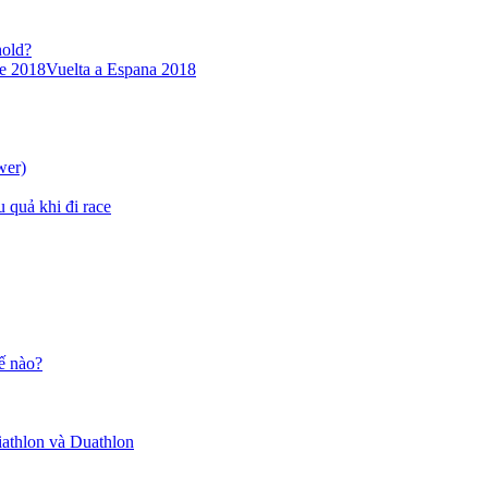
hold?
ce 2018
Vuelta a Espana 2018
wer)
u quả khi đi race
ế nào?
iathlon và Duathlon