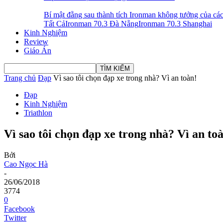
Bí mật đằng sau thành tích Ironman không tưởng của 
Tất Cả
Ironman 70.3 Đà Nẵng
Ironman 70.3 Shanghai
Kinh Nghiệm
Review
Giáo Án
Trang chủ
Đạp
Vì sao tôi chọn đạp xe trong nhà? Vì an toàn!
Đạp
Kinh Nghiệm
Triathlon
Vì sao tôi chọn đạp xe trong nhà? Vì an to
Bởi
Cao Ngọc Hà
-
26/06/2018
3774
0
Facebook
Twitter