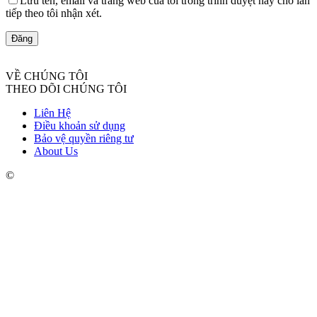
Lưu tên, email và trang web của tôi trong trình duyệt này cho lần
tiếp theo tôi nhận xét.
VỀ CHÚNG TÔI
THEO DÕI CHÚNG TÔI
Liên Hệ
Điều khoản sử dụng
Bảo vệ quyền riêng tư
About Us
©