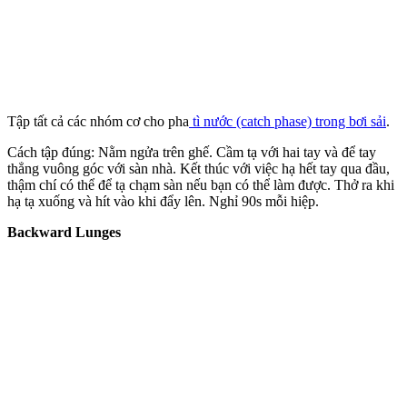
Tập tất cả các nhóm cơ cho pha
tì nước (catch phase) trong bơi sải
.
Cách tập đúng: Nằm ngửa trên ghế. Cầm tạ với hai tay và để tay
thẳng vuông góc với sàn nhà. Kết thúc với việc hạ hết tay qua đầu,
thậm chí có thể để tạ chạm sàn nếu bạn có thể làm được. Thở ra khi
hạ tạ xuống và hít vào khi đẩy lên. Nghỉ 90s mỗi hiệp.
Backward Lunges