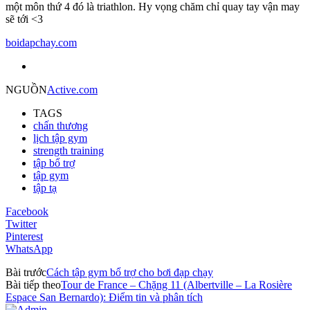
một môn thứ 4 đó là triathlon. Hy vọng chăm chỉ quay tay vận may
sẽ tới <3
boidapchay.com
NGUỒN
Active.com
TAGS
chấn thương
lịch tập gym
strength training
tập bổ trợ
tập gym
tập tạ
Facebook
Twitter
Pinterest
WhatsApp
Bài trước
Cách tập gym bổ trợ cho bơi đạp chạy
Bài tiếp theo
Tour de France – Chặng 11 (Albertville – La Rosière
Espace San Bernardo): Điểm tin và phân tích