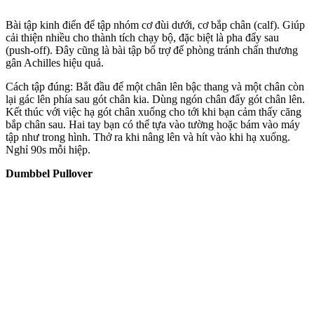
Bài tập kinh điển để tập nhóm cơ đùi dưới, cơ bắp chân (calf). Giúp
cải thiện nhiều cho thành tích chạy bộ, đặc biệt là pha đẩy sau
(push-off). Đây cũng là bài tập bổ trợ để phòng tránh chấn thương
gân Achilles hiệu quả.
Cách tập đúng: Bắt đầu để một chân lên bậc thang và một chân còn
lại gác lên phía sau gót chân kia. Dùng ngón chân đẩy gót chân lên.
Kết thúc với việc hạ gót chân xuống cho tới khi bạn cảm thấy căng
bắp chân sau. Hai tay bạn có thể tựa vào tường hoặc bám vào máy
tập như trong hình. Thở ra khi nâng lên và hít vào khi hạ xuống.
Nghỉ 90s mỗi hiệp.
Dumbbel Pullover