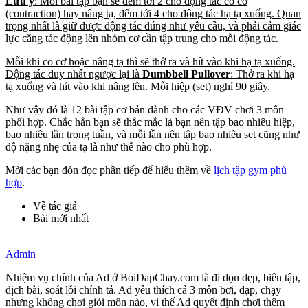
Lưu ý
: Mỗi bài tập bạn sẽ đếm tới 2 cho động tác co cơ
(contraction) hay nâng tạ, đếm tới 4 cho động tác hạ tạ xuống. Quan
trọng nhất là giữ được động tác đúng như yêu cầu, và phải cảm giác
lực căng tác động lên nhóm cơ cần tập trung cho mỗi động tác.
Mỗi khi co cơ hoặc nâng tạ thì sẽ thở ra và hít vào khi hạ tạ xuống.
Động tác duy nhất ngược lại là
Dumbbell Pullover
: Thở ra khi hạ
tạ xuống và hít vào khi nâng lên. Mỗi hiệp (set) nghỉ 90 giây.
Như vậy đó là 12 bài tập cơ bản dành cho các VĐV chơi 3 môn
phối hợp. Chắc hẳn bạn sẽ thắc mắc là bạn nên tập bao nhiêu hiệp,
bao nhiêu lần trong tuần, và mỗi lần nên tập bao nhiêu set cũng như
độ nặng nhẹ của tạ là như thế nào cho phù hợp.
Mời các bạn đón đọc phần tiếp để hiểu thêm về
lịch tập gym phù
hợp
.
Về tác giả
Bài mới nhất
Admin
Nhiệm vụ chính của Ad ở BoiDapChay.com là đi dọn dẹp, biên tập,
dịch bài, soát lỗi chính tả. Ad yêu thích cả 3 môn bơi, đạp, chạy
nhưng không chơi giỏi môn nào, vì thế Ad quyết định chơi thêm