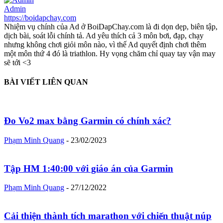
Admin
https://boidapchay.com
Nhiệm vụ chính của Ad ở BoiDapChay.com là đi dọn dẹp, biên tập,
dịch bài, soát lỗi chính tả. Ad yêu thích cả 3 môn bơi, đạp, chạy
nhưng không chơi giỏi môn nào, vì thế Ad quyết định chơi thêm
một môn thứ 4 đó là triathlon. Hy vọng chăm chỉ quay tay vận may
sẽ tới <3
BÀI VIẾT LIÊN QUAN
Đo Vo2 max bằng Garmin có chính xác?
Phạm Minh Quang
-
23/02/2023
Tập HM 1:40:00 với giáo án của Garmin
Phạm Minh Quang
-
27/12/2022
Cải thiện thành tích marathon với chiến thuật núp